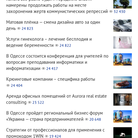
намерены продолжать работы на месте
захоронения жертв коммунистических репрессий
32 430
Матовая плёнка — смена дизайна авто за один
день
24 823
Услуги гинеколога – лечение бесплодия и
ведение беременности
24 822
В Одессе состоится конференция для учителей по
вопросам преподавания информатики и
информатизации
24 417
Крюинговые компании – специфика работы
24 404
Аренда офисных помещений от Aurora real estate
consulting
23 522
В Одессе пройдет региональный бизнес-форум
«Украина — страна предпринимателей
20 648
Стратегии от профессионалов для применения с
промокодом 1WIN
19 424